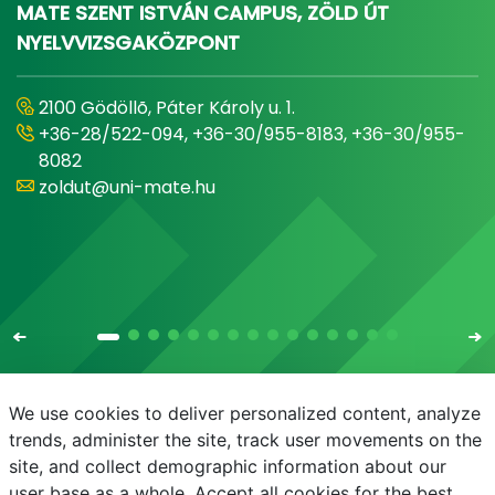
MATE SZENT ISTVÁN CAMPUS, ZÖLD ÚT
NYELVVIZSGAKÖZPONT
2100 Gödöllõ, Páter Károly u. 1.
+36-28/522-094, +36-30/955-8183, +36-30/955-
8082
zoldut@uni-mate.hu
We use cookies to deliver personalized content, analyze
trends, administer the site, track user movements on the
site, and collect demographic information about our
E-mail
Telefonkönyv
user base as a whole. Accept all cookies for the best