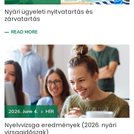
Nyári ügyeleti nyitvatartás és
zárvatartás
READ MORE
2026. June 4.
HÍR
Nyelvvizsga eredmények (2026. nyári
vizsgaidőszak)