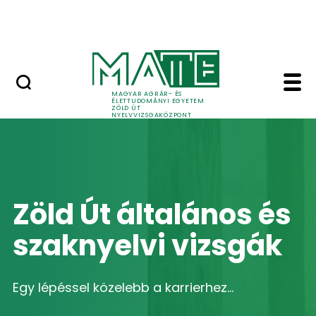
Nyelvvizsga után
Skip to Main Content
Kapcsolat
Zöld Út általános és s
MAGYAR AGRÁR- ÉS
ÉLETTUDOMÁNYI EGYETEM
ZÖLD ÚT
NYELVVIZSGAKÖZPONT
Zöld Út általános és
szaknyelvi vizsgák
Egy lépéssel közelebb a karrierhez...