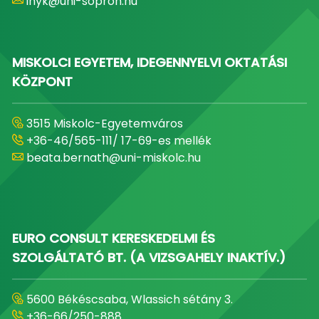
inyk@uni-sopron.hu
MISKOLCI EGYETEM, IDEGENNYELVI OKTATÁSI
KÖZPONT
3515 Miskolc-Egyetemváros
+36-46/565-111/ 17-69-es mellék
beata.bernath@uni-miskolc.hu
EURO CONSULT KERESKEDELMI ÉS
SZOLGÁLTATÓ BT. (A VIZSGAHELY INAKTÍV.)
5600 Békéscsaba, Wlassich sétány 3.
+36-66/250-888