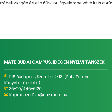
szóbeli vizsgán éri el a 60%-ot, figyelembe véve itt is a
MATE BUDAI CAMPUS, IDEGEN NYELVI TANSZÉK
1118 Budapest, Szüret u. 2-18. (Entz Ferenc
Könyvtár épülete)
36-20/446-6120
Kapronczai.Eva@uni-mate.hu