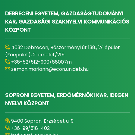
DEBRECENI EGYETEM, GAZDASÁGTUDOMÁNYI
KAR, GAZDASÁGI SZAKNYELVI KOMMUNIKÁCIÓS
KÖZPONT
4032 Debrecen, Böszörményi út 138., 'A' épület
(Főépület), 2. emelet/215.
+36-52/512-900/68007m
zeman.mariann@econ.unideb.hu
SOPRONI EGYETEM, ERDŐMÉRNÖKI KAR, IDEGEN
NYELVI KÖZPONT
9400 Sopron, Erzsébet u. 9.
+36-99/518-402