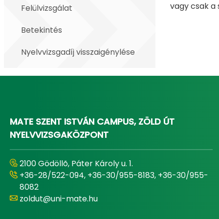
vagy csak a 
Felülvizsgálat
Betekintés
Nyelvvizsgadíj visszaigénylése
MATE SZENT ISTVÁN CAMPUS, ZÖLD ÚT
NYELVVIZSGAKÖZPONT
2100 Gödöllõ, Páter Károly u. 1.
+36-28/522-094, +36-30/955-8183, +36-30/955-
8082
zoldut@uni-mate.hu