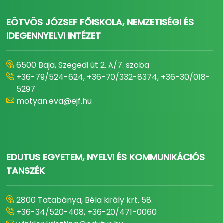
EÖTVÖS JÓZSEF FŐISKOLA, ​​​​​​​NEMZETISÉGI ÉS
IDEGENNYELVI INTÉZET
6500 Baja, Szegedi út 2. A/7. szoba
+36-79/524-624, +36-70/332-8374, +36-30/018-
5297
motyan.eva@ejf.hu
EDUTUS EGYETEM, NYELVI ÉS KOMMUNIKÁCIÓS
TANSZÉK
2800 Tatabánya, Béla király krt. 58.
+36-34/520-408, +36-20/471-0060