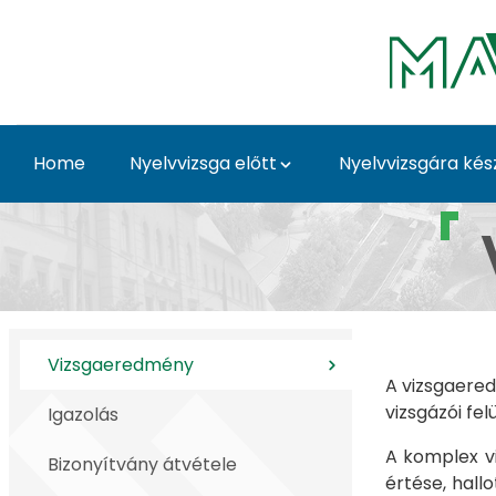
Skip to Main Content
Home
Nyelvvizsga előtt
Nyelvvizsgára kés
Zöld Út nyelvvizsga v
Vizsgaeredmény
A vizsgaered
vizsgázói fel
Igazolás
A komplex v
Bizonyítvány átvétele
értése, hall