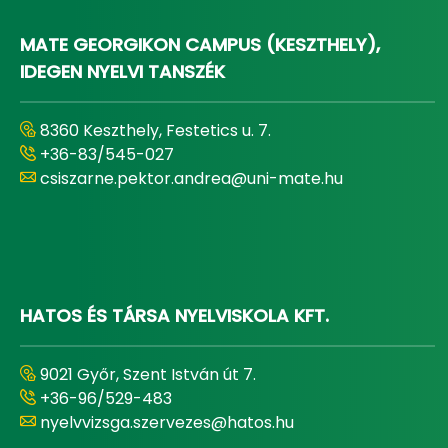
MATE GEORGIKON CAMPUS (KESZTHELY),
IDEGEN NYELVI TANSZÉK
8360 Keszthely, Festetics u. 7.
+36-83/545-027
csiszarne.pektor.andrea@uni-mate.hu
HATOS ÉS TÁRSA NYELVISKOLA KFT.
9021 Győr, Szent István út 7.
+36-96/529-483
nyelvvizsga.szervezes@hatos.hu