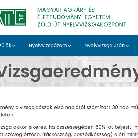
MAGYAR AGRÁR- ÉS
ÉLETTUDOMÁNYI EGYETEM
ZÖLD ÚT NYELVVIZSGAKÖZPONT
zülök
Nyelvvizsgázom
Nyelvvizsga után
izsgaeredmények - Zö
Vizsgaeredmén
mény a vizsgaidőszak első napjától számított 30 nap mú
ületén.
izsga akkor sikeres, ha összességében 60%-ot teljesít,
ott szöveg értése, íráskészség, beszédkészség) eléri mini