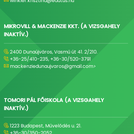
winkler.krisztina@edutus.hu
MIKROVILL & MACKENZIE KKT. (A VIZSGAHELY
INAKTÍV.)
2400 Dunaújváros, Vasmű út 41. 2/210.
+36-25/410-235, +36-30/520-3791
mackenziedunaujvaros@gmail.com>
TOMORI PÁL FŐISKOLA (A VIZSGAHELY
INAKTÍV.)
1223 Budapest, Művelődés u. 21.
+36-30/350-2052