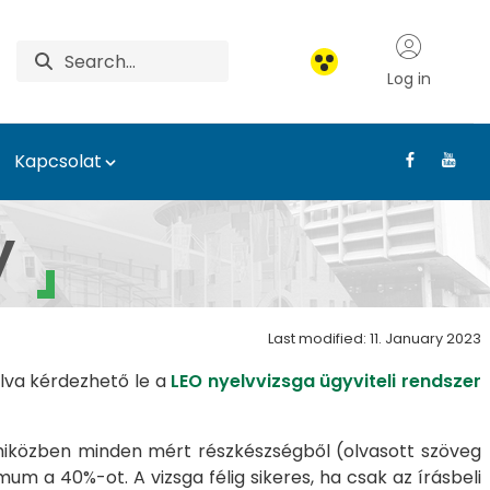
Log in
Kapcsolat
ld Út Nyelvvizsgaközp
y
Last modified: 11. January 2023
lva kérdezhető le a
LEO nyelvvizsga ügyviteli rendszer
 miközben minden mért részkészségből (olvasott szöveg
mum a 40%-ot. A vizsga félig sikeres, ha csak az írásbeli