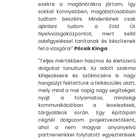
ezekre a magánórákra jártam, így
sokkal könnyebben, magabiztosabban
tudtam beszélni. Mindenkinek csak
ajánlani tudom a Zöld Út
Nyelvvizsgaközpontot, mert kellő
odafigyeléssel tanítanak és készítenek
fel a vizsgára!"
Pilcsik Kinga
"Teljes mértékben hasznos és életszerű
dolgokat tanultunk. Az adott szakma
kifejezéseire és szókincsére is nagy
hangsúlyt fektettünk a felkészülés alatt,
mely mind a mai napig nagy segítséget
nyújt a folyamatos, minőségi
kommunikációban a levelezések,
tárgyalások során. Egy építőipari
cégnél dolgozom projektvezetőként,
ahol a nem magyar anyanyelvű
partnereinkkel folytatott egyeztetések