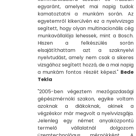
egyaránt, amelyet mai napig tudok
kamatoztatni a munkám során. Az
egyetemről kikerülvén ez a nyelvvizsga
segített, hogy olyan multinacionális cég
munkavállalója lehessek, mint a Bosch.
Hiszen a felkészülés során
elsajátíthattam azt a szaknyelvi
nyelvtudást, amely nem csak a sikeres
vizsgához segített hozzá, de a mai napig
a munkám fontos részét képezi."
Bede
Tekla
"2005-ben végeztem mezőgazdasági
gépészmérnöki szakon, egyike voltam
azoknak a diákoknak, akinek a
végzéskor már megvolt a nyelvvizsgája.
Jelenleg egy német anyaközpontú
termelő vállalatnál dolgozom
üzemtechnológus mérnökként. A