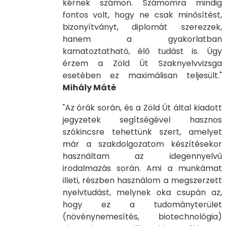
kérnek számon. Számomra mindig
fontos volt, hogy ne csak minősítést,
bizonyítványt, diplomát szerezzek,
hanem a gyakorlatban
kamatoztatható, élő tudást is. Úgy
érzem a Zöld Út Szaknyelvvizsga
esetében ez maximálisan teljesült."
Mihály Máté
"Az órák során, és a Zöld Út által kiadott
jegyzetek segítségével hasznos
szókincsre tehettünk szert, amelyet
már a szakdolgozatom készítésekor
használtam az idegennyelvű
irodalmazás során. Ami a munkámat
illeti, részben használom a megszerzett
nyelvtudást, melynek oka csupán az,
hogy ez a tudományterület
(növénynemesítés, biotechnológia)