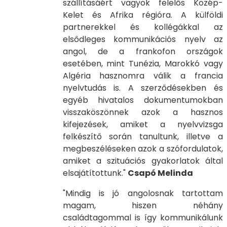
szállításáért vagyok felelős Közép-
Kelet és Afrika régióra. A külföldi
partnerekkel és kollégákkal az
elsődleges kommunikációs nyelv az
angol, de a frankofon országok
esetében, mint Tunézia, Marokkó vagy
Algéria hasznomra válik a francia
nyelvtudás is. A szerződésekben és
egyéb hivatalos dokumentumokban
visszaköszönnek azok a hasznos
kifejezések, amiket a nyelvvizsga
felkészítő során tanultunk, illetve a
megbeszéléseken azok a szófordulatok,
amiket a szituációs gyakorlatok által
elsajátítottunk."
Csapó Melinda
"Mindig is jó angolosnak tartottam
magam, hiszen néhány
családtagommal is így kommunikálunk