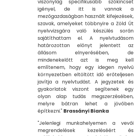
viszonylag specifikusabb szókincset
igényel, de itt is vannak a
mezőgazdaságban használt kifejezések,
szavak, amelyeket többnyire a Zöld Út
nyelvvizsgára való készülés során
sajátíthattam el. A nyelvtudásom
határozottan előnyt jelentett az
állásom elnyerésében, de
mindenekelőtt azt is meg kell
említenem, hogy egy idegen nyelvű
környezetben eltöltött idő erőteljesen
javítja a nyelvtudást. A jegyzetek és
gyakorlatok viszont segítenek egy
olyan alap tudás megszerzésében,
melyre bátran lehet a jövőben
építkezni."
Brassányi Bianka
"Jelenlegi munkahelyemen a vevői
megrendelések kezeléséért és