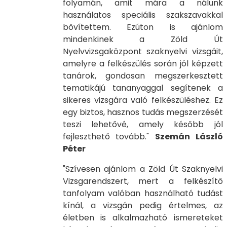
folyamán, amit mára a nálunk
használatos speciális szakszavakkal
bővítettem. Ezúton is ajánlom
mindenkinek a Zöld Út
Nyelvvizsgaközpont szaknyelvi vizsgáit,
amelyre a felkészülés során jól képzett
tanárok, gondosan megszerkesztett
tematikájú tananyaggal segítenek a
sikeres vizsgára való felkészüléshez. Ez
egy biztos, hasznos tudás megszerzését
teszi lehetővé, amely később jól
fejleszthető tovább."
Szemán László
Péter
"Szívesen ajánlom a Zöld Út Szaknyelvi
Vizsgarendszert, mert a felkészítő
tanfolyam valóban használható tudást
kínál, a vizsgán pedig értelmes, az
életben is alkalmazható ismereteket