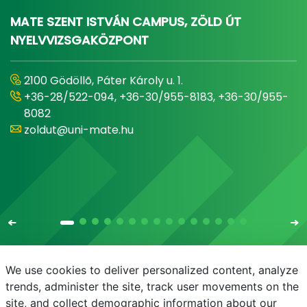
MATE SZENT ISTVÁN CAMPUS, ZÖLD ÚT
NYELVVIZSGAKÖZPONT
2100 Gödöllõ, Páter Károly u. 1.
+36-28/522-094, +36-30/955-8183, +36-30/955-
8082
zoldut@uni-mate.hu
We use cookies to deliver personalized content, analyze
trends, administer the site, track user movements on the
site, and collect demographic information about our
E-mail
Telefonkönyv