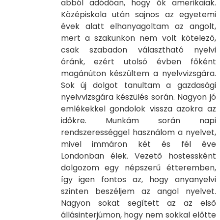
abból adódóan, hogy ők amerikaiak.
Középiskola után sajnos az egyetemi
évek alatt elhanyagoltam az angolt,
mert a szakunkon nem volt kötelező,
csak szabadon választható nyelvi
óránk, ezért utolsó évben főként
magánúton készültem a nyelvvizsgára.
Sok új dolgot tanultam a gazdasági
nyelvvizsgára készülés során. Nagyon jó
emlékekkel gondolok vissza azokra az
időkre. Munkám során napi
rendszerességgel használom a nyelvet,
mivel immáron két és fél éve
Londonban élek. Vezető hostessként
dolgozom egy népszerű étteremben,
így igen fontos az, hogy anyanyelvi
szinten beszéljem az angol nyelvet.
Nagyon sokat segített az az első
állásinterjúmon, hogy nem sokkal előtte