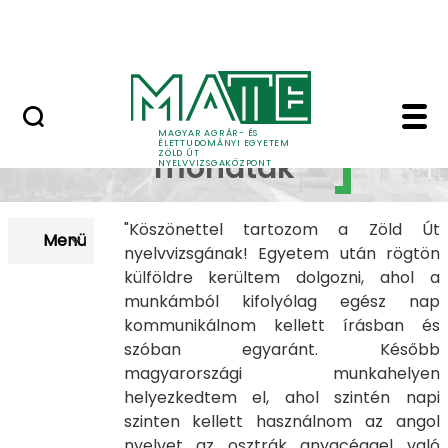
Nyelvvizsga után
Skip to Main Content
Kapcsolat
Vizsgázóink mondták 
Vizsgázóink
MAGYAR AGRÁR- ÉS
ÉLETTUDOMÁNYI EGYETEM
ZÖLD ÚT
mondták
NYELVVIZSGAKÖZPONT
"Köszönettel tartozom a Zöld Út
Menü
nyelvvizsgának! Egyetem után rögtön
külföldre kerültem dolgozni, ahol a
munkámból kifolyólag egész nap
kommunikálnom kellett írásban és
szóban egyaránt. Később
magyarországi munkahelyen
helyezkedtem el, ahol szintén napi
szinten kellett használnom az angol
nyelvet az osztrák anyacéggel való