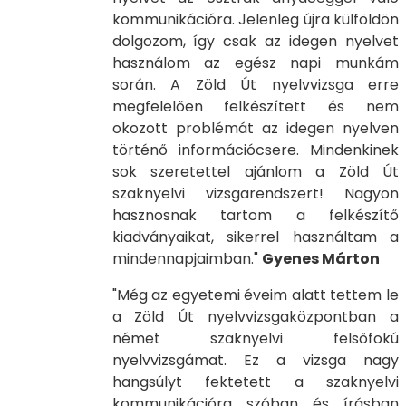
kommunikációra. Jelenleg újra külföldön
dolgozom, így csak az idegen nyelvet
használom az egész napi munkám
során. A Zöld Út nyelvvizsga erre
megfelelően felkészített és nem
okozott problémát az idegen nyelven
történő információcsere. Mindenkinek
sok szeretettel ajánlom a Zöld Út
szaknyelvi vizsgarendszert! Nagyon
hasznosnak tartom a felkészítő
kiadványaikat, sikerrel használtam a
mindennapjaimban."
Gyenes Márton
"Még az egyetemi éveim alatt tettem le
a Zöld Út nyelvvizsgaközpontban a
német szaknyelvi felsőfokú
nyelvvizsgámat. Ez a vizsga nagy
hangsúlyt fektetett a szaknyelvi
kommunikációra szóban és írásban