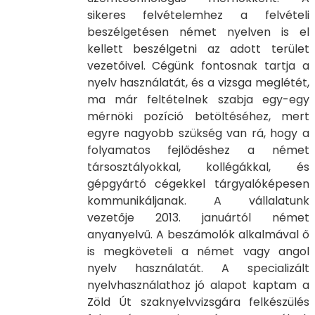
sikeres felvételemhez a felvételi
beszélgetésen német nyelven is el
kellett beszélgetni az adott terület
vezetőivel. Cégünk fontosnak tartja a
nyelv használatát, és a vizsga meglétét,
ma már feltételnek szabja egy-egy
mérnöki pozíció betöltéséhez, mert
egyre nagyobb szükség van rá, hogy a
folyamatos fejlődéshez a német
társosztályokkal, kollégákkal, és
gépgyártó cégekkel tárgyalóképesen
kommunikáljanak. A vállalatunk
vezetője 2013. januártól német
anyanyelvű. A beszámolók alkalmával ő
is megköveteli a német vagy angol
nyelv használatát. A specializált
nyelvhasználathoz jó alapot kaptam a
Zöld Út szaknyelvvizsgára felkészülés