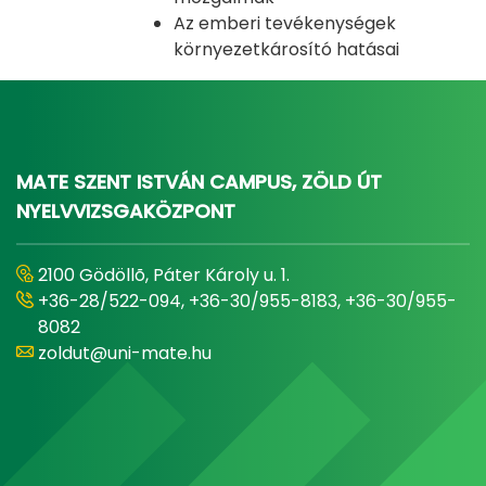
Az emberi tevékenységek
környezetkárosító hatásai
MATE SZENT ISTVÁN CAMPUS, ZÖLD ÚT
NYELVVIZSGAKÖZPONT
2100 Gödöllõ, Páter Károly u. 1.
+36-28/522-094, +36-30/955-8183, +36-30/955-
8082
zoldut@uni-mate.hu