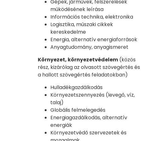
Gépek, járművek, felszerelések
működésének leírása
Információs technika, elektronika
Logisztika, műszaki cikkek
kereskedelme
Energia, alternatív energiaforrások
Anyagtudomány, anyagismeret
Környezet, környezetvédelem
(közös
rész, kizárólag az olvasott szövegértés és
a hallott szövegértés feladatokban)
Hulladékgazdálkodás
Környezetszennyezés (levegő, víz,
talaj)
Globális felmelegedés
Energiagazdálkodás, alternatív
energiák
Környezetvédő szervezetek és
mozgalmak