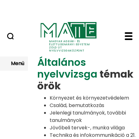
Nyelvvizsga után
Skip to Main Content
Kapcsolat
Zöld Út nyelvvizsga t
Témakörök
MAGYAR AGRÁR- ÉS
ÉLETTUDOMÁNYI EGYETEM
ZÖLD ÚT
NYELVVIZSGAKÖZPONT
Általános
Menü
nyelvvizsga
témak
örök
Környezet és környezetvédelem
Család, bemutatkozás
Jelenlegi tanulmányok, további
tanulmányok
Jövőbeli tervek-, munka világa
Technika és infokommunikáció a 21.