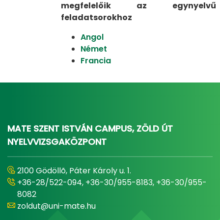
megfelelőik az egynyelvű
feladatsorokhoz
Angol
Német
Francia
MATE SZENT ISTVÁN CAMPUS, ZÖLD ÚT
NYELVVIZSGAKÖZPONT
2100 Gödöllõ, Páter Károly u. 1.
+36-28/522-094, +36-30/955-8183, +36-30/955-
8082
zoldut@uni-mate.hu