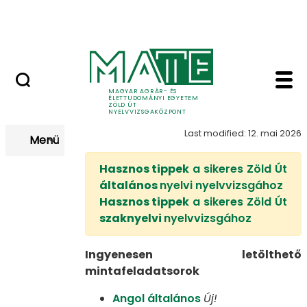
Nyelvvizsga után
Skip to Main Content
Kapcsolat
Zöld Út nyelvvizsga m
Mintafeladatsorok
MAGYAR AGRÁR- ÉS
ÉLETTUDOMÁNYI EGYETEM
ZÖLD ÚT
NYELVVIZSGAKÖZPONT
Last modified: 12. mai 2026
Menü
Hasznos tippek
a sikeres Zöld Út
általános
nyelvi nyelvvizsgához
Hasznos tippek
a sikeres Zöld Út
szaknyelvi
nyelvvizsgához
Ingyenesen letölthető
mintafeladatsorok​​​​
Angol általános
Új!