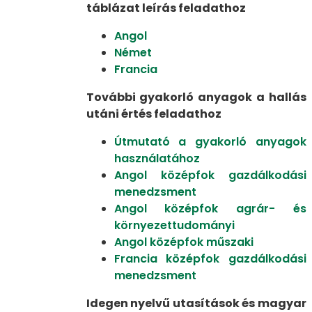
táblázat leírás feladathoz
Angol
Német
Francia
További gyakorló anyagok a hallás
utáni értés feladathoz
Útmutató a gyakorló anyagok
használatához
Angol középfok gazdálkodási
menedzsment
Angol középfok agrár- és
környezettudományi
Angol középfok műszaki
Francia középfok gazdálkodási
menedzsment
Idegen nyelvű utasítások és magyar