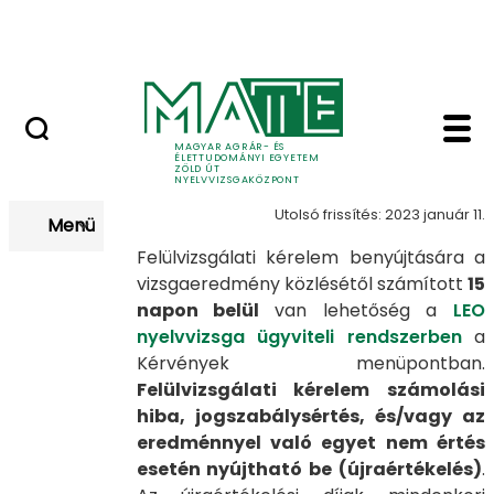
Nyelvvizsga után
Ugrás a fő tartalomhoz
Kapcsolat
Zöld Út nyelvvizsga fe
Felülvizsgálat
MAGYAR AGRÁR- ÉS
ÉLETTUDOMÁNYI EGYETEM
ZÖLD ÚT
NYELVVIZSGAKÖZPONT
Utolsó frissítés: 2023 január 11.
Menü
Felülvizsgálati kérelem benyújtására a
vizsgaeredmény közlésétől számított
15
napon belül
van lehetőség a
LEO
nyelvvizsga ügyviteli rendszerben
a
Kérvények menüpontban.
Felülvizsgálati kérelem számolási
hiba, jogszabálysértés, és/vagy az
eredménnyel való egyet nem értés
esetén nyújtható be (újraértékelés)
.