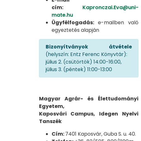
cím:
Kapronczai.Eva@uni-
mate.hu
Ügyfélfogadás:
e-mailben való
egyeztetés alapján
Bizonyítványok átvétele
(helyszín: Entz Ferenc Könyvtár):
július 2. (csütörtök) 14:00-16:00,
július 3. (péntek) 11:00-13:00
Magyar Agrár- és Élettudományi
Egyetem,
Kaposvári Campus, Idegen Nyelvi
Tanszék
Cím:
7401 Kaposvár, Guba S. u. 40.