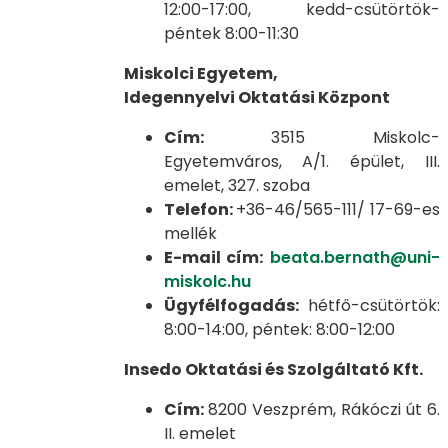
12:00-17:00, kedd-csütörtök-
péntek 8:00-11:30
Miskolci Egyetem,
Idegennyelvi Oktatási Központ
Cím:
3515 Miskolc-
Egyetemváros, A/1. épület, III.
emelet, 327. szoba
Telefon:
+36-46/565-111/ 17-69-es
mellék
E-mail cím:
beata.bernath@uni-
miskolc.hu
Ügyfélfogadás:
hétfő-csütörtök:
8:00-14:00, péntek: 8:00-12:00
Insedo Oktatási és Szolgáltató Kft.
Cím:
8200 Veszprém, Rákóczi út 6.
II. emelet