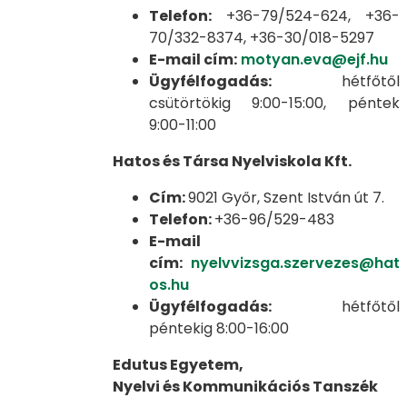
Telefon:
+36-79/524-624, +36-
70/332-8374, +36-30/018-5297
E-mail cím:
motyan.eva@ejf.hu
Ügyfélfogadás:
hétfőtől
csütörtökig 9:00-15:00, péntek
9:00-11:00
Hatos és Társa Nyelviskola Kft.
Cím:
9021 Győr, Szent István út 7.
Telefon:
+36-96/529-483
E-mail
cím:
nyelvvizsga.szervezes@hat
os.hu
Ügyfélfogadás:
hétfőtől
péntekig 8:00-16:00
Edutus Egyetem,
Nyelvi és Kommunikációs Tanszék