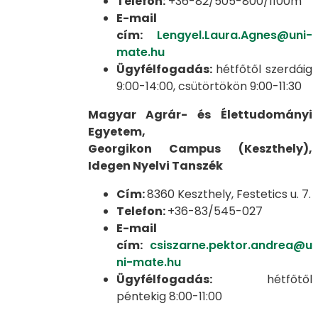
Telefon:
+36-82/505-800/1100m
E-mail
cím:
Lengyel.Laura.Agnes@uni-
mate.hu
Ügyfélfogadás:
hétfőtől szerdáig
9:00-14:00, csütörtökön 9:00-11:30
Magyar Agrár- és Élettudományi
Egyetem,
Georgikon Campus (Keszthely),
Idegen Nyelvi Tanszék
Cím:
8360 Keszthely, Festetics u. 7.
Telefon:
+36-83/545-027
E-mail
cím:
csiszarne.pektor.andrea@u
ni-mate.hu
Ügyfélfogadás:
hétfőtől
péntekig 8:00-11:00