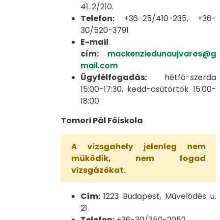
41. 2/210.
Telefon:
+36-25/410-235, +36-
30/520-3791
E-mail
cím:
mackenziedunaujvaros@g
mail.com
Ügyfélfogadás:
hétfő-szerda
15:00-17:30, kedd-csütörtök 15:00-
18:00
Tomori Pál Főiskola
A vizsgahely jelenleg nem
működik, nem fogad
vizsgázókat.
Cím:
1223 Budapest, Művelődés u.
21.
Telefon:
+36-30/350-2052