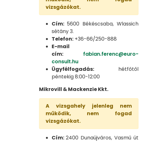
vizsgázókat.
Cím:
5600 Békéscsaba, Wlassich
sétány 3.
Telefon:
+36-66/250-888
E-mail
cím:
fabian.ferenc@euro-
consult.hu
Ügyfélfogadás:
hétfőtől
péntekig 8:00-12:00
Mikrovill & Mackenzie Kkt.
A vizsgahely jelenleg nem
működik, nem fogad
vizsgázókat.
Cím:
2400 Dunaújváros, Vasmű út