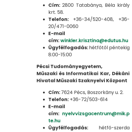
Cím:
2800 Tatabánya, Béla király
krt. 58.
Telefon:
+36-34/520-408, +36-
20/471-0060
E-mail
cím:
winkler.krisztina@edutus.hu
Ügyfélfogadás:
hétfőtől péntekig
8:00-15:00
Pécsi Tudományegyetem,
Műszaki és Informatikai Kar, Dékáni
Hivatal Műszaki Szaknyelvi Központ
Cím:
7624 Pécs, Boszorkány u. 2.
Telefon:
+36-72/503-614
E-mail
cím:
nyelvvizsgacentrum@mik.p
te.hu
Ügyfélfogadás:
hétfő-szerda