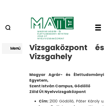
Nyelvvizsga után
Ugrás a fő tartalomhoz
Kapcsolat
Zöld Út nyelvvizsgahe
Vizsgahelyek
MAGYAR AGRÁR- ÉS
ÉLETTUDOMÁNYI EGYETEM
ZÖLD ÚT
NYELVVIZSGAKÖZPONT
Vizsgaközpont és
Menü
Vizsgahely
Magyar Agrár- és Élettudományi
Egyetem,
Szent István Campus, Gödöllő
Zöld Út Nyelvvizsgaközpont
Cím:
2100 Gödöllő, Páter Károly u.