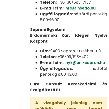
Telefon:
+36-30/583-7137
E-mail cím:
info@insedo.hu
Ügyfélfogadás:
hétfőtől péntekig
8:00-16:00
Soproni Egyetem,
Erdőmérnöki Kar,
Idegen Nyelvi
Központ
Cím:
9400 Sopron, Erzsébet u. 9.
Telefon:
+36-99/518-402
E-mail cím:
inyk@uni-sopron.hu
Ügyfélfogadás:
hétfőtől
péntekig 8:00-12:00
Euro Consult Kereskedelmi és
Szolgáltató Bt.
A vizsgahely jelenleg nem
működik, nem fogad