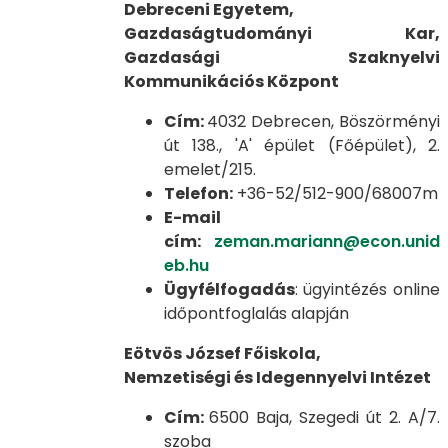
Debreceni Egyetem,
Gazdaságtudományi Kar,
Gazdasági Szaknyelvi
Kommunikációs Központ
Cím:
4032 Debrecen, Böszörményi
út 138., 'A' épület (Főépület), 2.
emelet/215.
Telefon:
+36-52/512-900/68007m
E-mail
cím:
zeman.mariann@econ.unid
eb.hu
Ügyfélfogadás
: ügyintézés online
időpontfoglalás alapján
Eötvös József Főiskola,
Nemzetiségi és Idegennyelvi Intézet
Cím:
6500 Baja, Szegedi út 2. A/7.
szoba