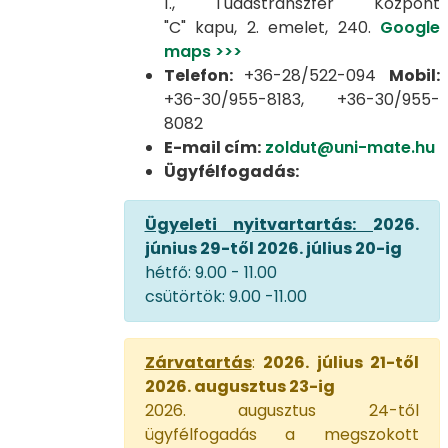
1., Tudástranszfer Központ
"C" kapu, 2. emelet, 240.
Google
maps >>>
Telefon:
+36-28/522-094
Mobil:
+36-30/955-8183, +36-30/955-
8082
E-mail cím:
zoldut@uni-mate.hu
Ügyfélfogadás:​​​
Ügyeleti nyitvartartás:
2026.
június 29-től 2026. július 20-ig
hétfő: 9.00 - 11.00
csütörtök: 9.00 -11.00
Zárvatartás
:
2026. július 21-től
2026. augusztus 23-ig
2026. augusztus 24-től
ügyfélfogadás a megszokott