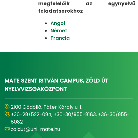
megfelelőik az egynyelvű
feladatsorokhoz
Angol
Német
Francia
MATE SZENT ISTVÁN CAMPUS, ZÖLD ÚT
NYELVVIZSGAKÖZPONT
2100 Gödöllõ, Páter Károly u. 1.
+36-28/522-094, +36-30/955-8183, +36-30/955-
8082
zoldut@uni-mate.hu