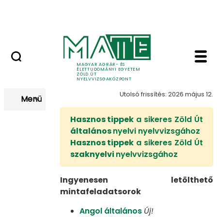
Nyelvvizsga után
Ugrás a fő tartalomhoz
Kapcsolat
Zöld Út nyelvvizsga m
Mintafeladatsorok
MAGYAR AGRÁR- ÉS
ÉLETTUDOMÁNYI EGYETEM
ZÖLD ÚT
NYELVVIZSGAKÖZPONT
Utolsó frissítés: 2026 május 12.
Menü
Hasznos tippek
a sikeres Zöld Út
általános
nyelvi nyelvvizsgához
Hasznos tippek
a sikeres Zöld Út
szaknyelvi
nyelvvizsgához
Ingyenesen letölthető
mintafeladatsorok​​​​
Angol általános
Új!