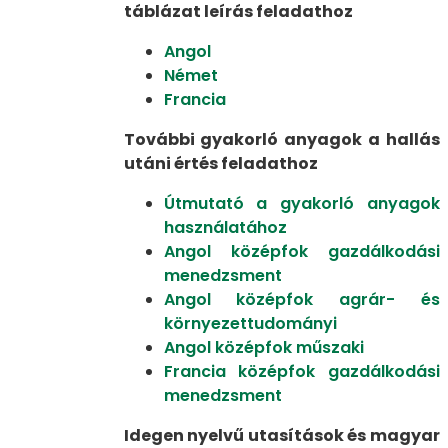
táblázat leírás feladathoz
Angol
Német
Francia
További gyakorló anyagok a hallás
utáni értés feladathoz
Útmutató a gyakorló anyagok
használatához
Angol középfok gazdálkodási
menedzsment
Angol középfok agrár- és
környezettudományi
Angol középfok műszaki
Francia középfok gazdálkodási
menedzsment
Idegen nyelvű utasítások és magyar